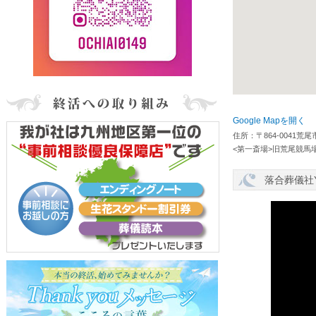
Google Mapを開く
住所：〒864-0041荒尾市荒尾8
<第一斎場>旧荒尾競馬
落合葬儀社