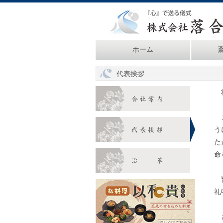
ホーム
代表挨拶
将
ご
う
た
命
皆
礼
さ