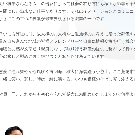
近い将来さらなるＡＩの普及によって社会の在り方にも様々な影響が予
人間にしか出来ない仕事があります。それはイノベーションとコミュニ
まさにこの二つの要素が最重要視される職業の一つです。
いにも弊社には、故人様のお人柄やご遺族様のお考えに沿った葬儀を
員が自ら進んで地域の皆様とフレンドリーで自由に情報交換を行う機会
傾聴と共感が文字通り親身になって執り行う葬儀の提供に繋がって行く
心の癒しと慰めに強く結びつくと私たちは考えています。
愛に溢れ爽やかな風吹く有明海。雄大に深碧纏う小岱山。ここ荒尾市
一緒に笑い、悲しい時は一緒に涙する。いつも皆様のそばに寄り添える
員一同、これからも初心を忘れず懸命にお勤めいたしますので何卒よ