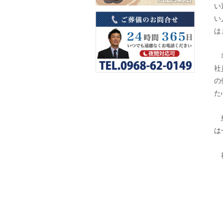
い
い
は
幸
社
の
た
慈
は
社